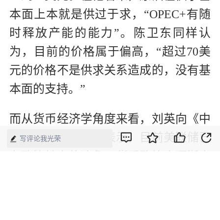
本面上本就是供过于求，“OPEC+有随
时释放产能的能力”。陈卫东同样认
为，目前的价格属于偏高，“超过70美
元的价格不是供求关系造成的，没有基
本面的支持。”
而从货币经济学角度来看，刘英向《中
国经济周刊》记者表示，目前美联储已
写评论我光荣
有政策转向的迹象，货币政策会逐渐由
“放水”转向收紧，美元即将回流，进而
对其他国家的通胀产生抑制效应。