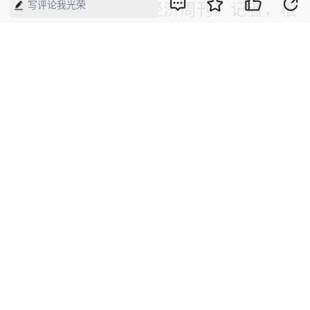
写评论我光荣
苏海南告诉《中国经济周刊》记者，根
据2004年1月原劳动和社会保障部颁布
的《最低工资规定》第六条：确定和调
整月最低工资标准，应参考当地就业者
及其赡养人口的最低生活费用、城镇居
民消费价格指数、职工个人缴纳的社会
保险费和住房公积金、职工平均工资、
经济发展水平、就业状况等因素。
“因此，科学确定最低工资标准，必须
根据相关政策规定，实事求是地进行测
算并稳慎调整，标准不能过低，也不能