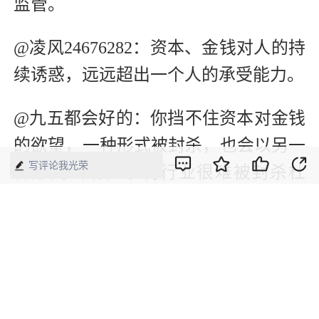
监管。
@凌风24676282：资本、金钱对人的持
续诱惑，远远超出一个人的承受能力。
@九五都会好的：你挡不住资本对金钱
的欲望，一种形式被封杀，也会以另一
写评论我光荣
种形式出现。暴利行业很难被封杀杜
绝。它会换另一种更隐蔽、更不会被普
通人有所察觉的形式延续。
（本文刊发于《中国经济周刊》2021年
第20期）