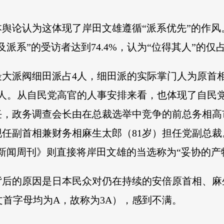
舆论认为这体现了岸田文雄遵循“派系优先”的作
系”的受访者达到74.4%，认为“位得其人”的仅占1
大派阀细田派占4人，细田派的实际掌门人为原首
4人。从自民党高官的人事安排来看，也体现了自民
任，政务调查会长由在总裁选举中竞争的前总务相高
任副首相兼财务相麻生太郎（81岁）担任党副总裁
新闻周刊》则直接将岸田文雄的当选称为“妥协的产
背后的原因是日本民众对仍在持续的安倍原首相、麻
文首字母均为A，故称为3A），感到不满。