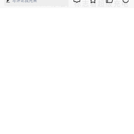
写评论我光荣
CHAdeMO3.0 标准，标志着超级充电
技术已经迈入标准制定与产业应用新阶
段。兼容国内GB/T标准的版本有望于
2021年发布。在新标准下，直流充电桩
的最大电流可达600A，最高电压达
1500V，乘用车的充电功率提升到
400kW，商用车的充电功率更是能增加
到900kW，充电时间可以大幅缩短到10
分钟以内。
（本文刊发于《中国经济周刊》2021年
第19期）