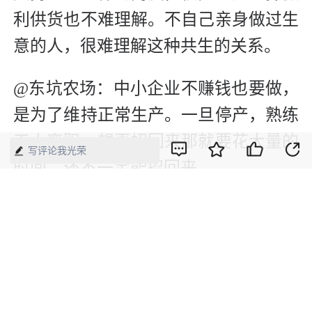
利供货也不难理解。不自己亲身做过生
意的人，很难理解这种共生的关系。
@东坑农场：中小企业不赚钱也要做，
是为了维持正常生产。一旦停产，熟练
工人离职，想再招回来那就要花大量的
写评论我光荣
时间，还不一定能招回来。
（本文刊发于《中国经济周刊》2021年
第19期）
版权声明：本网所有内容，凡注明“来源：中国经济周刊-经济网”、
“来源：中国经济周刊”、“来源：经济网”及带有中国经济周刊
LOGO、水印的所有文字、图片和音视频资料，版权均属《中国经