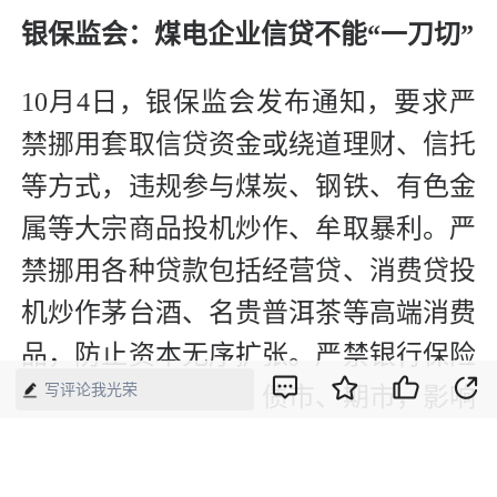
银保监会：煤电企业信贷不能“一刀切”
10月4日，银保监会发布通知，要求严
禁挪用套取信贷资金或绕道理财、信托
等方式，违规参与煤炭、钢铁、有色金
属等大宗商品投机炒作、牟取暴利。严
禁挪用各种贷款包括经营贷、消费贷投
机炒作茅台酒、名贵普洱茶等高端消费
品，防止资本无序扩张。严禁银行保险
写评论我光荣
资金违规流入股市、债市、期市，影响
大宗商品价格，避免脱实向虚、空转套
利。严禁对符合支持条件的煤电、煤炭