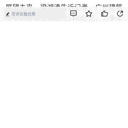
展望未来，梁湖清告诉记者，广州建筑
写评论我光荣
今年的营收目标定为2400亿元，力争年
底完成2700亿元，届时广州建筑的营收
规模将跻身建筑行业第一梯队，成为地
方国企“龙头”。
（本文刊发于《中国经济周刊》2021年
第15期）