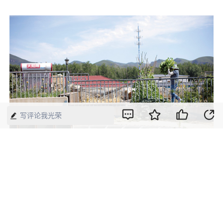
写评论我光荣
▲为了拴住宝藏姥姥继续帮忙带娃，我
们让设计师把楼顶设计成空中菜园。这
也让本来认为把老大带到上幼儿园的年