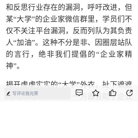
和反思行业存在的漏洞，呼吁改进，但
某“大学”的企业家微信群里，学员们不
仅不关注平台漏洞，反而列队为其负责
人“加油”。这种不分是非、因圈层站队
的言行，绝非我们提倡的“企业家精
神”。
揭开虚虚实实的“大学”外衣，扯下遮遮
写评论我光荣
掩掩的“学院”面具，一方面有助于企业
端正思想、明晰社会责任；一方面有助
于还大学以清正面目，廓清社会风气。