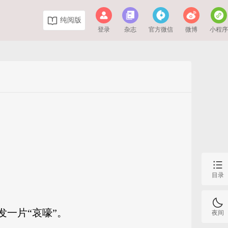
纯阅版
登录
杂志
官方微信
微博
小程
目录
一片“哀嚎”。
夜间