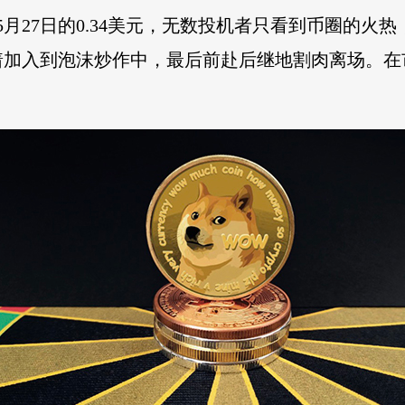
，再到5月27日的0.34美元，无数投机者只看到币圈
着加入到泡沫炒作中，最后前赴后继地割肉离场。在