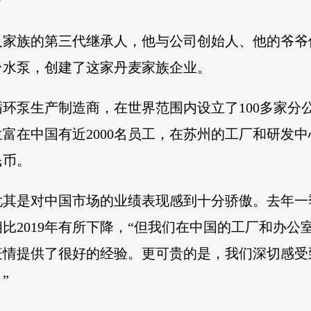
”
人家族的第三代继承人，他与公司创始人、他的爷爷
一台水泵，创建了这家丹麦家族企业。
环泵生产制造商，在世界范围内设立了100多家分公
在中国有近2000名员工，在苏州的工厂和研发中心
民币。
尤其是对中国市场的业绩表现感到十分骄傲。去年一
比2019年有所下降，“但我们在中国的工厂和办公
疫情提供了很好的经验。更可贵的是，我们深切感受
”