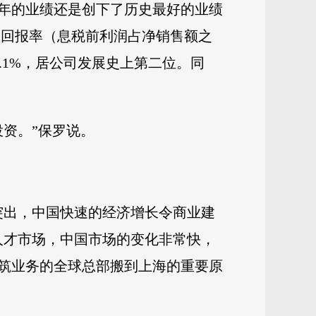
0年的业绩还是创下了历史最好的业绩
销售回报率（息税前利润占净销售额之
.1%，居公司发展史上第二位。同
资。”保罗说。
突出，中国快速的经济增长令商业建
人才市场，中国市场的变化非常快，
筑业务的全球总部搬到上海的重要原