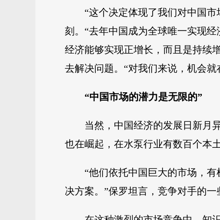
“这个决定体现了我们对中国市
刻。“去年中国成为全球唯一实现
经济能够实现正增长，而且是持续
去解决问题。“对我们来说，机会就
“中国市场的潜力是无限的”
当然，中国经济的发展日新月
也在崛起，在水泵行业有数百个本
“他们依托中国巨大的市场，
决方案。”保罗坦言，竞争对手的
在这种激烈的市场竞争中，知