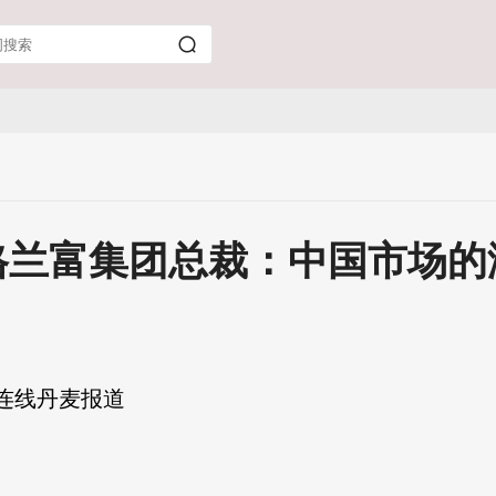
格兰富集团总裁：中国市场的
 连线丹麦报道