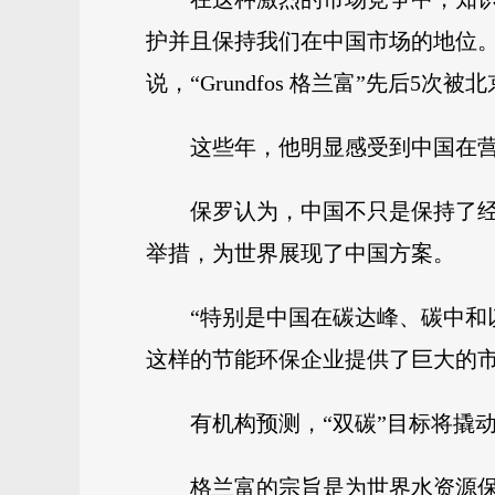
护并且保持我们在中国市场的地位
说，“Grundfos 格兰富”先后
这些年，他明显感受到中国在
保罗认为，中国不只是保持了
举措，为世界展现了中国方案。
“特别是中国在碳达峰、碳中
这样的节能环保企业提供了巨大的市
有机构预测，“双碳”目标将撬
格兰富的宗旨是为世界水资源