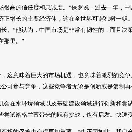
场很高的信任度和忠诚度。”保罗说，过去一年，
经济正增长的主要经济体，这在全世界可谓独树一帜
增长。”他认为，中国市场是非常有韧性的，而且决
在那里。”
异，这意味着巨大的市场机遇，也意味着激烈的竞争
土公司参与竞争，这些竞争者无论是创新或是复制再
有机会在水环境领域以及基础建设领域进行创新和尝
一些尝试给格兰富带来的既有挑战，也有启发。快速
识产权的保护也变得更加重要。“也正因如此，我们