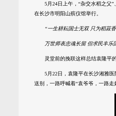
5月24日上午，“杂交水稻之父
在长沙市明阳山殡仪馆举行。
“一生耕耘国士无双 只为稻菽
万世师表忠魂长留 但求民丰乐
灵堂前的挽联这样总结袁隆平
5月22日，袁隆平在长沙湘雅
送别，一路呼喊着“袁爷爷，一路走