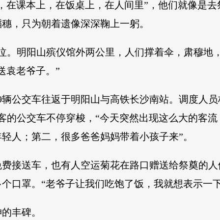
，在课本上，在饭桌上，在人间里”，他们就像是
稻穗，只为朝着遗像深深鞠上一躬。
啜泣。明阳山殡仪馆外两公里，人们撑着伞，肃穆地
送袁老爷子。”
9辆公交车往返于明阳山与高铁长沙南站。调度人
乘客的公交车不停穿梭，“今天突然出现这么大的客流
轻人；第二，很多爸爸妈妈带着小孩子来”。
免费接送车，也有人空运菊花在路口赠送给祭奠的人
0多个口罩。“老爷子让我们吃饱了饭，我就想表示一下
神的丰碑。