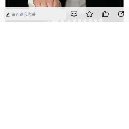
写评论我光荣
2021年第10期《中国经济周刊》封面
版权声明：本网所有内容，凡注明“来源：中国经济周刊-经济网”、
“来源：中国经济周刊”、“来源：经济网”及带有中国经济周刊
LOGO、水印的所有文字、图片和音视频资料，版权均属《中国经
济周刊》杂志社有限公司所有，任何媒体、网站或个人未经协议授
权不得转载、摘编、链接、转贴或以其他方式使用。已经协议授权
的，在下载、转载使用时必须注明“来源：中国经济周刊-经济网”、