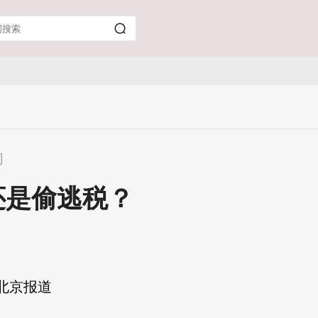
司
还是偷逃税？
 北京报道