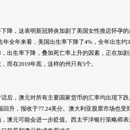
六年下降，这表明新冠肺炎加剧了美国女性推迟怀孕的
年全年来看，美国出生率下降了4%，全年出生约36
称，出生率下降，叠加死亡率上升的因素，正在加剧
，而在2019年底，这样的州只有5个。
话后，澳元对所有主要国家货币的汇率均出现下跌
后小幅回升，报收于77.24美分。澳大利亚股票市场也
施，澳元可能会进一步贬值。西太平洋银行策略师表