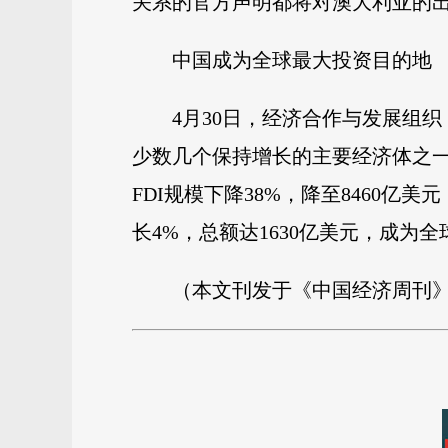
关系的官方声明都将对澳大利亚的
中国成为全球最大投资目的地
4月30日，经济合作与发展组织
少数几个保持增长的主要经济体之一
FDI规模下降38%，降至8460亿美
长4%，总额达1630亿美元，成为
（本文刊发于《中国经济周刊》2