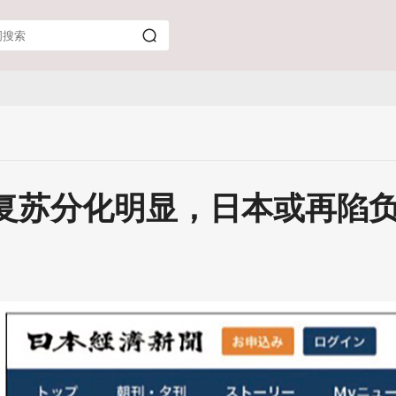
复苏分化明显，日本或再陷