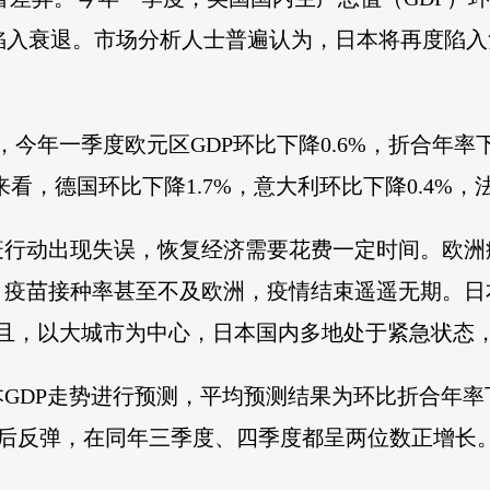
，陷入衰退。市场分析人士普遍认为，日本将再度陷
。
，今年一季度欧元区GDP环比下降0.6%，折合年率
看，德国环比下降1.7%，意大利环比下降0.4%，法
疫行动出现失误，恢复经济需要花费一定时间。欧洲
，疫苗接种率甚至不及欧洲，疫情结束遥遥无期。日
而且，以大城市为中心，日本国内多地处于紧急状态
GDP走势进行预测，平均预测结果为环比折合年率下降
但随后反弹，在同年三季度、四季度都呈两位数正增