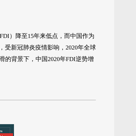
FDI）降至15年来低点，而中国作为
受新冠肺炎疫情影响，2020年全球
滑的背景下，中国2020年FDI逆势增