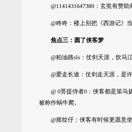
@1141431647380：玄奘
@咚咚：楼上别把《西游记》
焦点三：圆了侠客梦
@柏油路sls：仗剑天涯，饮马
@爱走长途：仗剑走天涯，是
@ 0菩提侍者0：侠客都是策
被称作蜗牛爬。
@摇纹仔：侠客有时候更愿意