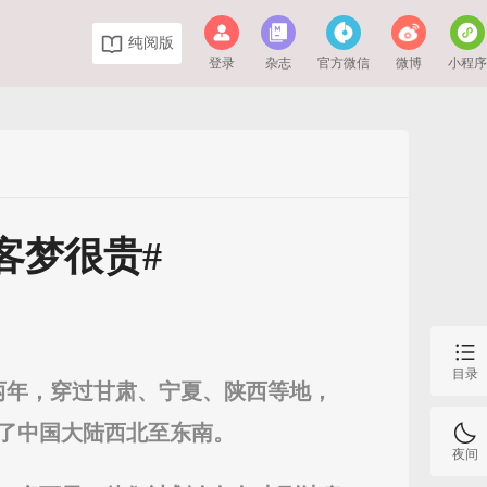
纯阅版
登录
杂志
官方微信
微博
小程
客梦很贵#
目录
时两年，穿过甘肃、宁夏、陕西等地，
跨了中国大陆西北至东南。
夜间