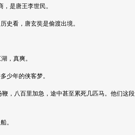
有赞助商，是唐王李世民。
当历史看，唐玄奘是偷渡出境。
江湖，真爽。
许多少年的侠客梦。
马扬鞭，八百里加急，途中甚至累死几匹马。他们这
坐船。