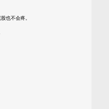
屁股也不会疼。
。