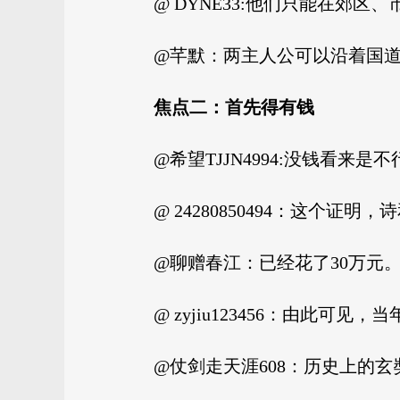
@ DYNE33:他们只能在郊
@芊默：两主人公可以沿着国
焦点二：首先得有钱
@希望TJJN4994:没钱看来
@ 24280850494：这个
@聊赠春江：已经花了30万元
@ zyjiu123456：由此可
@仗剑走天涯608：历史上的