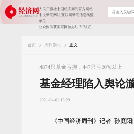
人民日报社中国经济周刊官方网站
中央新闻网站 互联网新闻信息稿源
单位
公众账号获国家网信办红“V”认证
首页
周刊杂志
正文
4874只基金亏损，447只亏20%以上
基金经理陷入舆论
2021-04-01 13:29
《中国经济周刊》记者 孙庭阳|