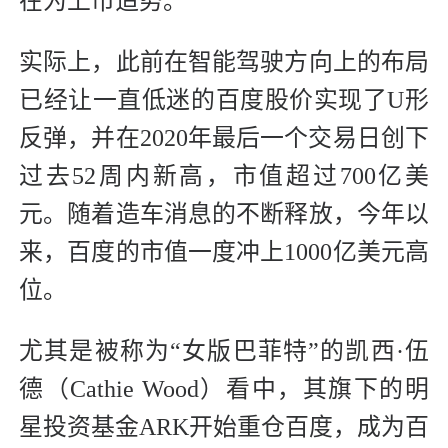
在为上市造势。
实际上，此前在智能驾驶方向上的布局
已经让一直低迷的百度股价实现了U形
反弹，并在2020年最后一个交易日创下
过去52周内新高，市值超过700亿美
元。随着造车消息的不断释放，今年以
来，百度的市值一度冲上1000亿美元高
位。
尤其是被称为“女版巴菲特”的凯西·伍
德（Cathie Wood）看中，其旗下的明
星投资基金ARK开始重仓百度，成为百