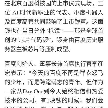
在北京百度科技园的上市仪式现场，三
位 AI 时代新职业的代表、小度机器人
及百度高管共同敲响了上市锣声。这面
锣也在当日分外“抢镜”——那是全球首
创的“芯片代码锣”，锣身由百度历史服
务器主板芯片等压制成型。
百度创始人、董事长兼首席执行官李彦
宏表示：“今天的百度不再是鲜衣怒马
的少年，而是踌躇满志的青年。但作为
一家从Day One到今天始终相信和热爱
技术的公司，有1块钱的时候，我们会