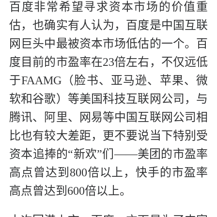
百度非常希望寻求资本市场的价值重
估，也确实有人认为，百度是中国互联
网巨头中最被资本市场低估的一个。百
度目前的市盈率在23倍左右，不仅远低
于FAAMG（脸书、亚马逊、苹果、微
软和谷歌）等美国科技互联网公司，与
腾讯、阿里、网易等中国互联网公司相
比也有较大差距，更不要说当下特别受
资本追捧的“新欢”们——美团的市盈率
高点曾达到800倍以上，快手的市盈率
高点曾达到600倍以上。