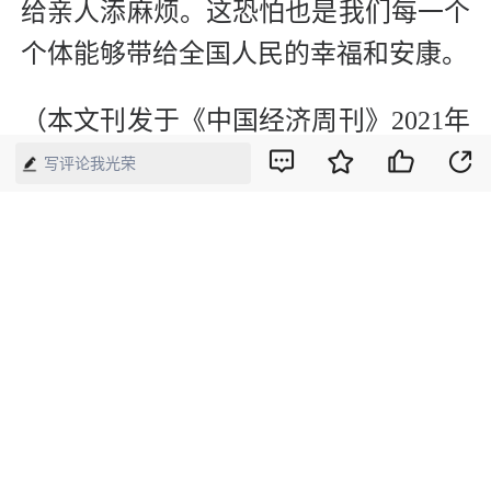
给亲人添麻烦。这恐怕也是我们每一个
个体能够带给全国人民的幸福和安康。
（本文刊发于《中国经济周刊》2021年
第2期）
写评论我光荣
版权声明：本网所有内容，凡注明“来源：中国经济周刊-经济网”、
“来源：中国经济周刊”、“来源：经济网”及带有中国经济周刊
LOGO、水印的所有文字、图片和音视频资料，版权均属《中国经
济周刊》杂志社有限公司所有，任何媒体、网站或个人未经协议授
权不得转载、摘编、链接、转贴或以其他方式使用。已经协议授权
的，在下载、转载使用时必须注明“来源：中国经济周刊-经济网”、
“来源：中国经济周刊”、“来源：经济网”，不得改动标题及文字内
容，违者将依法追究责任。 凡本网注明“来源：XXX（非中国经济
周刊或经济网）”的文/图等稿件，均转载自其它媒体，转载目的在
于传递更多信息，并不代表本网赞同其观点和对其真实性负责。如
其他媒体、网站或个人转载使用，请与著作权人联系，并自负法律
责任。