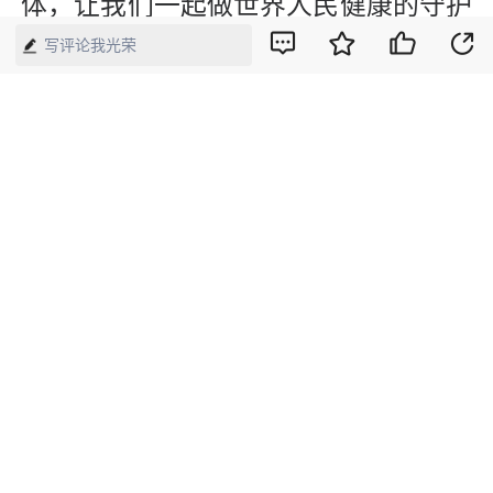
体，让我们一起做世界人民健康的守护
者。
写评论我光荣
（本文刊发于《中国经济周刊》2021年
第2期）
版权声明：本网所有内容，凡注明“来源：中国经济周刊-经济网”、
“来源：中国经济周刊”、“来源：经济网”及带有中国经济周刊
LOGO、水印的所有文字、图片和音视频资料，版权均属《中国经
济周刊》杂志社有限公司所有，任何媒体、网站或个人未经协议授
权不得转载、摘编、链接、转贴或以其他方式使用。已经协议授权
的，在下载、转载使用时必须注明“来源：中国经济周刊-经济网”、
“来源：中国经济周刊”、“来源：经济网”，不得改动标题及文字内
容，违者将依法追究责任。 凡本网注明“来源：XXX（非中国经济
周刊或经济网）”的文/图等稿件，均转载自其它媒体，转载目的在
于传递更多信息，并不代表本网赞同其观点和对其真实性负责。如
其他媒体、网站或个人转载使用，请与著作权人联系，并自负法律
责任。