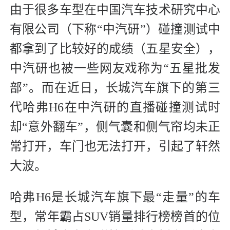
由于很多车型在中国汽车技术研究中心
有限公司（下称“中汽研”）碰撞测试中
都拿到了比较好的成绩（五星安全），
中汽研也被一些网友戏称为“五星批发
部”。而在近日，长城汽车旗下的第三
代哈弗H6在中汽研的直播碰撞测试时
却“意外翻车”，侧气囊和侧气帘均未正
常打开，车门也无法打开，引起了轩然
大波。
哈弗H6是长城汽车旗下最“走量”的车
型，常年霸占SUV销量排行榜榜首的位