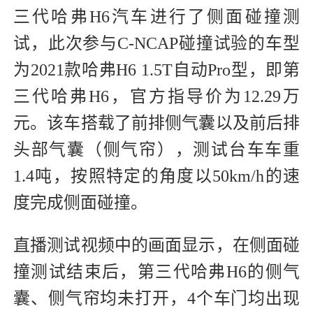
三代哈弗H6汽车进行了侧面碰撞测
试，此次参与C-NCAP碰撞试验的车型
为2021款哈弗H6 1.5T自动Pro型，即第
三代哈弗H6，官方指导价为12.29万
元。该车搭载了前排侧气囊以及前后排
头部气囊（侧气帘），测试台车车重
1.4吨，按照特定的角度以50km/h的速
度完成侧面碰撞。
直播测试视频中的画面显示，在侧面碰
撞测试结束后，第三代哈弗H6的侧气
囊、侧气帘均未打开，4个车门均出现