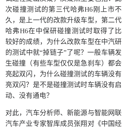
次碰撞测试的第三代哈弗H6刚上市不
久，是上一代的改款升级车型，第二代
哈弗H6在中保研碰撞测试时取得了比
较好的成绩，为什么改款车型在中汽研
的测试中就“掉链子”了呢？一般车辆发
生碰撞（有些车型仅仅是急刹车）都会
亮起双闪，为什么碰撞测试的车辆没有
亮双闪？是不是碰撞测试时车辆没有启
动、没有通电？
对此，汽车分析师、新能源与智能网联
汽车产业专家智库成员张翔对《中国经