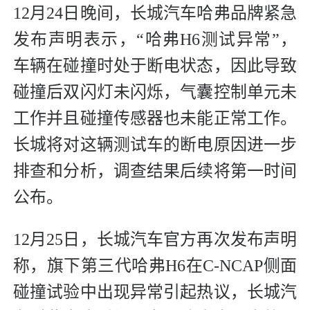
12月24日晚间，长城汽车哈弗品牌紧急
发布声明表示，“哈弗H6测试异常”，
车辆在碰撞时处于断电状态，因此导致
碰撞后双闪灯未闪烁，气囊控制单元未
工作并且碰撞传感器也未能正常工作。
长城将对这辆测试车的断电原因进一步
排查和分析，调查结果后续将第一时间
公布。
12月25日，长城汽车官方再次发布声明
称，旗下第三代哈弗H6在C-NCAP侧面
碰撞试验中出现异常引起热议，长城汽