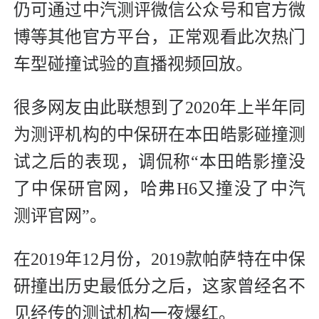
仍可通过中汽测评微信公众号和官方微
博等其他官方平台，正常观看此次热门
车型碰撞试验的直播视频回放。
很多网友由此联想到了2020年上半年同
为测评机构的中保研在本田皓影碰撞测
试之后的表现，调侃称“本田皓影撞没
了中保研官网，哈弗H6又撞没了中汽
测评官网”。
在2019年12月份，2019款帕萨特在中保
研撞出历史最低分之后，这家曾经名不
见经传的测试机构一夜爆红。