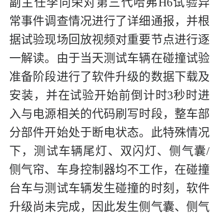
副主任李向荣对第三代哈弗H6试验异
常事件调查情况进行了详细通报，并根
据试验现场回放视频对重要节点进行逐
一解读。由于当天测试车辆在碰撞试验
准备阶段进行了软件升级的数据下载及
安装，并在试验开始前倒计时3秒时进
入与电源相关的代码刷写时段，整车部
分部件开始处于断电状态。此特殊情况
下，测试车辆尾灯、双闪灯、侧气囊/
侧气帘、车身控制器均不工作，在碰撞
台车与测试车辆发生碰撞的时刻，软件
升级尚未完成，因此发生侧气囊、侧气