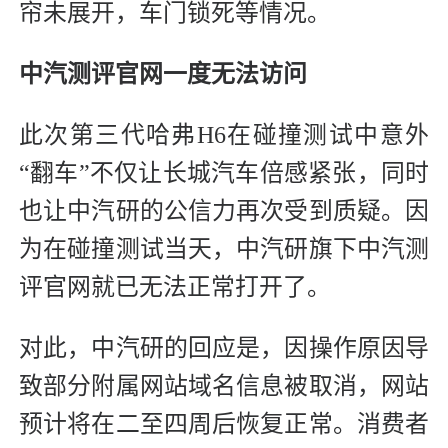
帘未展开，车门锁死等情况。
中汽测评官网一度无法访问
此次第三代哈弗H6在碰撞测试中意外
“翻车”不仅让长城汽车倍感紧张，同时
也让中汽研的公信力再次受到质疑。因
为在碰撞测试当天，中汽研旗下中汽测
评官网就已无法正常打开了。
对此，中汽研的回应是，因操作原因导
致部分附属网站域名信息被取消，网站
预计将在二至四周后恢复正常。消费者