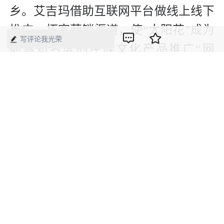
乡。艾吉玛借助互联网平台做线上线下
推广，拓宽营销渠道，使“太阳花”成为
写评论我光荣
颇具知名度的民族文化产品推广“网
红”。
纯手工制作的“太阳花”不仅深受牧区民
众的喜欢，还远销广州、上海、西藏等
省区市和日本、白俄罗斯等国家。
“太阳花”和“太阳姑娘”鄂温克手工制作
技艺被列入《内蒙古自治区级非物质文
化遗产项目》，乌仁也入选内蒙古自治
区级非遗代表性传承人。同时，她还培