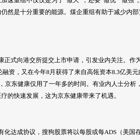
加速重组不仅仅是为了“做大”，还要“做优”“做强
内仍然是十分重要的能源。煤企重组有助于减少内部
健康正式向港交所提交上市申请，引发业内关注。作为
A轮融资，又在今年8月获得了来自高瓴资本8.3亿美
O，京东健康仅用了一年多的时间。有业内人士分析
医疗的快速发展，这为京东健康带来了机遇。
私有化达成协议，搜狗股票将以每股或每ADS（美国