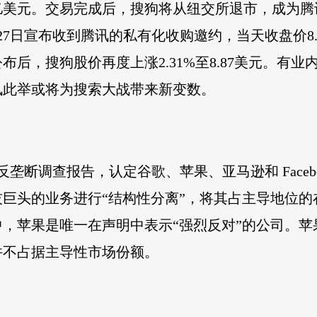
亿美元。交易完成后，搜狗将从纽交所退市，成为
7日宣布收到腾讯的私有化收购邀约，当天收盘价8.
后，搜狗股价再度上涨2.31%至8.87美元。有
讯此举或将为搜索大战带来新变数。
反垄断调查报告，认定谷歌、苹果、亚马逊和 Face
巨头的业务进行“结构性分离”，将其占主导地位的
，苹果是唯一在声明中表示“强烈反对”的公司。
并不占据主导性市场份额。