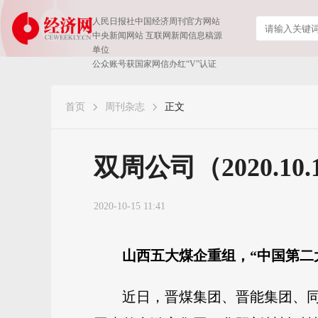
人民日报社中国经济周刊官方网站
中央新闻网站 互联网新闻信息稿源
单位
公众账号获国家网信办红“V”认证
首页
周刊杂志
正文
双周公司（2020.10.1
2020-10-15 11:41
山西五大煤企重组，“中国第二
近日，晋煤集团、晋能集团、