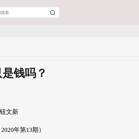
只是钱吗？
 钮文新
020年第13期）