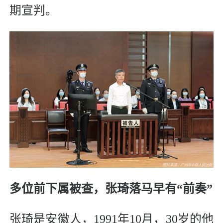
期宣判。
多位前下属被查，
张琦落马早有“前奏”
张琦是安徽人，1991年10月，30岁的他