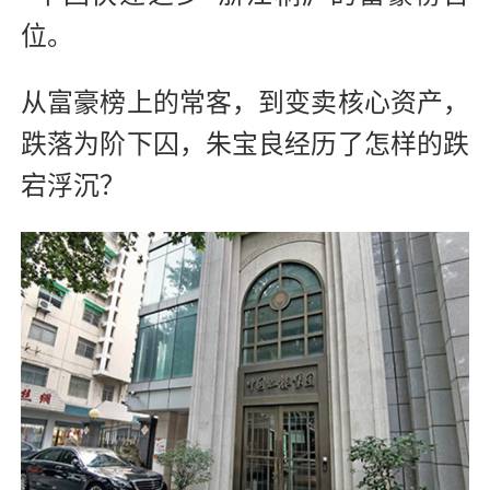
位。
从富豪榜上的常客，到变卖核心资产，
跌落为阶下囚，朱宝良经历了怎样的跌
宕浮沉？