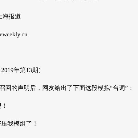
上海报道
eekly.cn
019年第13期）
8召回的声明后，网友给出了下面这段模拟“台词”：
理！
挤压我模组了！