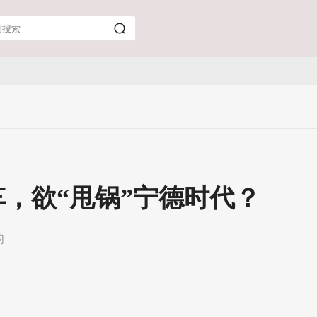
，欲“甩锅”宁德时代？
的