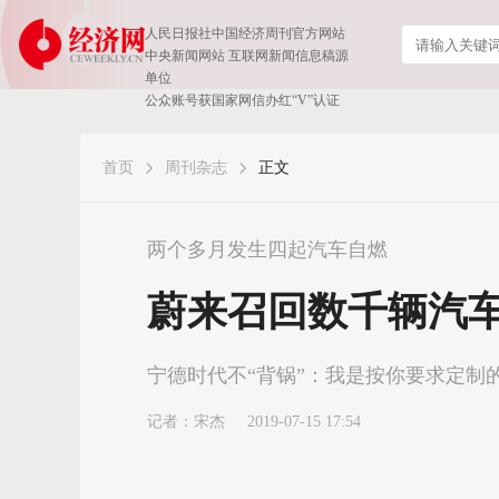
人民日报社中国经济周刊官方网站
中央新闻网站 互联网新闻信息稿源
单位
公众账号获国家网信办红“V”认证
首页
周刊杂志
正文
两个多月发生四起汽车自燃
蔚来召回数千辆汽车
宁德时代不“背锅”：我是按你要求定制
记者：
宋杰
2019-07-15 17:54