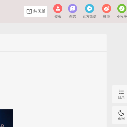
纯阅版
登录
杂志
官方微信
微博
小程
目录
夜间