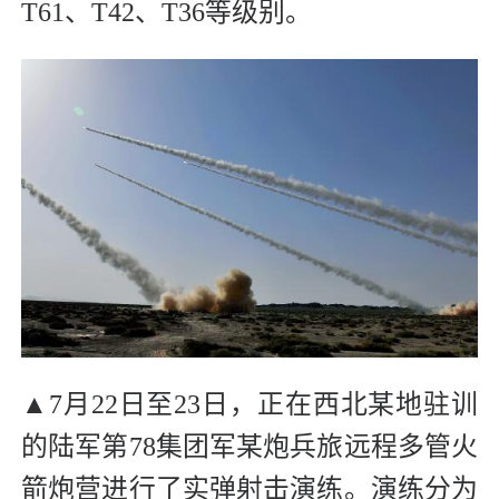
T61、T42、T36等级别。
▲
7月22日至23日，正在西北某地驻训
的陆军第78集团军某炮兵旅远程多管火
箭炮营进行了实弹射击演练。演练分为