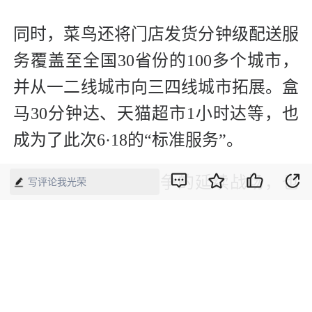
同时，菜鸟还将门店发货分钟级配送服
务覆盖至全国30省份的100多个城市，
并从一二线城市向三四线城市拓展。盒
马30分钟达、天猫超市1小时达等，也
成为了此次6·18的“标准服务”。
“物流是电商业务战争的延续战场，也
写评论我光荣
是零售业升级的基础设施竞争；未来电
商的竞争，已不只是平台的竞争，也不
是单一的供应链之争，是在新技术、物
流模式的驱动下，供应链生态的竞争。