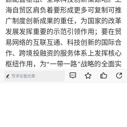
海自贸区肩负着要形成更多可复制可推
广制度创新成果的重任，为国家的改革
发展发挥重要的示范引领作用；要在贸
易网络的互联互通、科技创新的国际合
作、跨境投融资的服务体系上发挥核心
枢纽作用，为“一带一路”战略的全面实
施提供重要支撑。
写评论我光荣
第五，下一轮改革的关键或者说最大的
挑战是政府治理能力。政府治理能力有
多强，风险管控能力有多大，决定着改
革的深度和开放的高度。1.0版自贸区