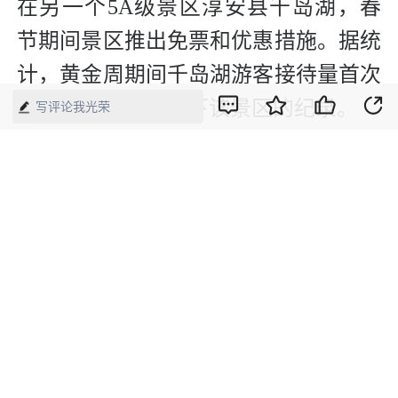
在另一个5A级景区淳安县千岛湖，春
节期间景区推出免票和优惠措施。据统
计，黄金周期间千岛湖游客接待量首次
突破10万人次，创下该景区的纪录。
写评论我光荣
值得一提的是，随着全域旅游的不断推
进，乡村度假设施越来越完善，精品民
宿、登山基地、绿道骑行等新兴旅游产
品受到青睐。从湖州来的张先生从千岛
湖景区游览结束后本想返程，但被淳安
当地的乡村游所吸引，一路度假一路采
购，甚至亲自体验了年货的传统制作工