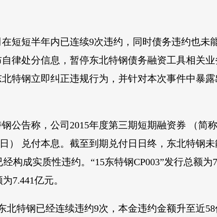
在短短半年内已连续9次违约，同时债务违约也未能
布自律处分信息，暂停东北特钢债务融资工具相关业
东北特钢立即纠正违规行为，并针对本次事件中暴露
钢公告称，公司2015年度第三期短期融资券 （简称“15
26日） 兑付本息。截至到期兑付日日终，东北特钢未
已经构成实质性违约。“15东特钢CP003”发行总额
7.441亿元。
东北特钢已经连续违约9次，本金违约金额升至近58