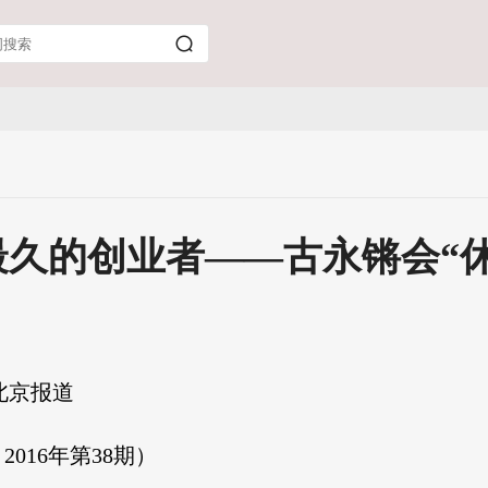
久的创业者——古永锵会“休
 北京报道
016年第38期）