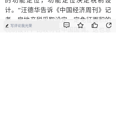
的功能定位，功能定位决定税制设
计。”汪德华告诉《中国经济周刊》记
者，房地产税采取设定一定免征面积的
写评论我光荣
税制设计，比较符合中国国情。这也意
味着其功能定位是调节房地产市场。
“中短期内，恐怕房地产税与土地出让
金并行是不可避免的选择。长期来看，
可以考虑将房地产税推行与土地使用权
70年到期问题挂钩。在70年期限到期之
后，缴纳房地产税就可以永续使用。”
—————————————————