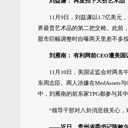
刘益谦： 再度拍下天价艺术品
11月9日，刘益谦以1.7亿美
界最贵艺术品的第二把交椅。此前，
股市巨幅调整时自曝两天里差不多投
刘雁南： 有利网前CEO遭美国
11月10日，美国证监会对两
东周志臣。两人涉嫌在MedAsset
中，刘雁南的前东家TPG都参与其
“领导干部对八卦消息很关心，
——近日，贵州省委书记陈敏