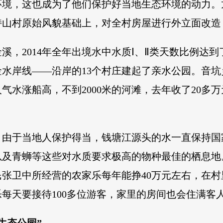
境，这也成为了他们保护好当地生态环境的动力。龙
持山村原始风貌基础上，对全村房屋进行外立面改造
，2014年全年出境水中水质Ⅰ、Ⅱ类天数比例达到了
水岸线——沿岸的13个村庄建起了亲水公园。音
气水涨船高，不到2000米的河滩，去年收了20多万
，由于当地人保护得当，钱塘江源头的水一直保持国
以及青蛳等这些对水质要求极高的物种最佳的栖息地
张卫中所经营的农家乐每年能挣40万元左右，在
每天要接待100多位游客，家里的房间也会住满客