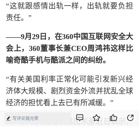
“这就跟感情出轨一样，出轨就要负担
责任。”
——9月29日，在360中国互联网安全大
会上，360董事长兼CEO周鸿祎这样比
喻奇酷手机与酷派之间的纠纷。
“有关美国利率正常化可能引发新兴经
济体大规模、剧烈资金外流并扰乱全球
经济的担忧看上去已有所减缓。”
写评论我光荣
——日本央行行长黑田东彦近日表示，
美联储准备近期加息的事实表明美国经