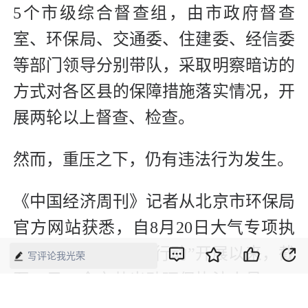
5个市级综合督查组，由市政府督查
室、环保局、交通委、住建委、经信委
等部门领导分别带队，采取明察暗访的
方式对各区县的保障措施落实情况，开
展两轮以上督查、检查。
然而，重压之下，仍有违法行为发生。
《中国经济周刊》记者从北京市环保局
官方网站获悉，自8月20日大气专项执
法月第四阶段“保障行动”开展以来，截
写评论我光荣
至27日，全市共出动环保执法人员7984
人次，检查6662家次，共发现违法行为