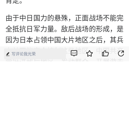
肯定。
由于中日国力的悬殊，正面战场不能完
全抵抗日军力量。敌后战场的形成，是
因为日本占领中国大片地区之后，其兵
力并不能完全控制这些地区，中国共产
写评论我光荣
党挺进敌后地区，发动群众，开展游击
战争，而且很快打开局面，形成抗日根
据地。所以后来游击战争已经不是“小
打小闹”，而是牵制住了大量的日军军
力。
没有中国共产党军队在敌后战场的牵