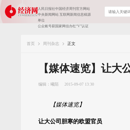
人民日报社中国经济周刊官方网站
中央新闻网站 互联网新闻信息稿源
单位
公众账号获国家网信办红“V”认证
首页
周刊杂志
正文
【媒体速览】让大
编辑：曦陌
2015-09-07 13:30
【媒体速览】
让大公司胆寒的欧盟官员