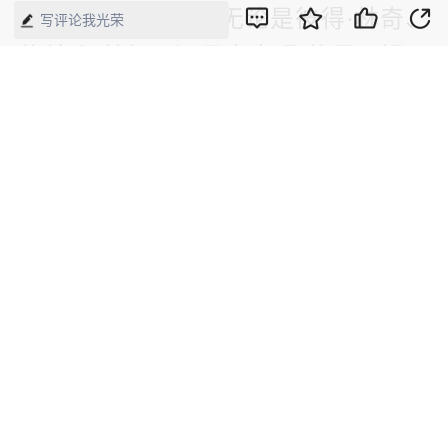
人难以相信的是，无论是彼得·林奇、
写评论我光荣
约翰·坦普顿，还是本杰明·格雷厄姆、
菲利普·费希尔，成功的投资者都遵循
着与巴菲特和索罗斯一模一样的思考习
惯，无一例外。
《索罗斯：走在股市曲线前面的人》
作者：科南/韦恩
出版：海南出版社
本书是德国女记者科南和摩根士丹利销