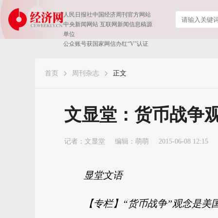
人民日报社中国经济周刊官方网站
中央新闻网站 互联网新闻信息稿源
单位
公众账号获国家网信办红“V”认证
首页
周刊杂志
正文
文显堂：货币战争
记者：
文显堂
编辑：萌萌
2015-06-08 12:15
显堂文语
【专栏】“货币战争”观念是美