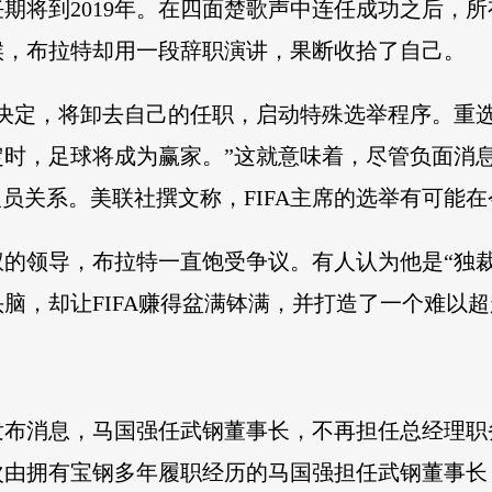
期将到2019年。在四面楚歌声中连任成功之后，
候，布拉特却用一段辞职演讲，果断收拾了自己。
决定，将卸去自己的任职，启动特殊选举程序。重选
定时，足球将成为赢家。”这就意味着，尽管负面消
员关系。美联社撰文称，FIFA主席的选举有可能在
权的领导，布拉特一直饱受争议。有人认为他是“独裁
脑，却让FIFA赚得盆满钵满，并打造了一个难以
发布消息，马国强任武钢董事长，不再担任总经理职务
次由拥有宝钢多年履职经历的马国强担任武钢董事长