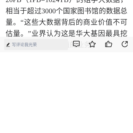
相当于超过3000个国家图书馆的数据总
量。“这些大数据背后的商业价值不可
估量。”业界认为这是华大基因最具挖
掘潜力和商业化价值的业务。
写评论我光荣
“15年前基因组测序费用高达38亿美
元，今年基因测序的市场价格已降到
3800美元，我们希望加快基因免费测序
的进程。” 王俊坦言。
“基因免费测序后将带来巨大的产业上
升空间。打通基因测序产业链，从精准