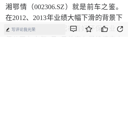
湘鄂情（002306.SZ）就是前车之鉴。
在2012、2013年业绩大幅下滑的背景下
开始转型，湘鄂情起初看好环保行业，
写评论我光荣
但公司在去年7月2日曾宣布最终情定大
数据发展，改名为“中科云网”。
但更名并不等于业务有实质转型。湘鄂
情很快因为以往一系列投资行为中的股
价异动、敏感股东减持而遭到监管层关
注，并在去年10月因为涉嫌违规违法遭
到证监会立案调查。此后，公司的负面
消息更是全面爆发：董事长遭查、*ST