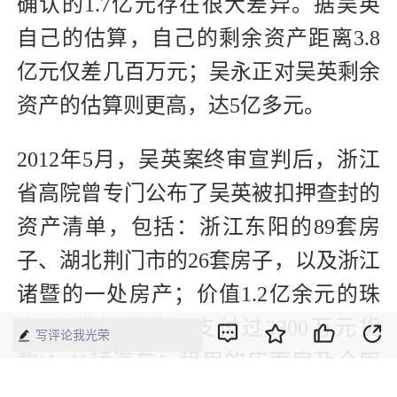
确认的1.7亿元存在很大差异。据吴英
自己的估算，自己的剩余资产距离3.8
亿元仅差几百万元；吴永正对吴英剩余
资产的估算则更高，达5亿多元。
2012年5月，吴英案终审宣判后，浙江
省高院曾专门公布了吴英被扣押查封的
资产清单，包括：浙江东阳的89套房
子、湖北荆门市的26套房子，以及浙江
诸暨的一处房产；价值1.2亿余元的珠
宝(案发前吴英仅支付过2300万元货
写评论我光荣
款)；41辆汽车；租用的店面房及仓库
内的物资；本色概念酒店。