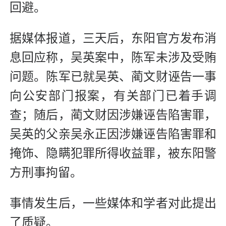
回避。
据媒体报道，三天后，东阳官方发布消
息回应称，吴英案中，陈军未涉及受贿
问题。陈军已就吴英、蔺文财诬告一事
向公安部门报案，有关部门已着手调
查；随后，蔺文财因涉嫌诬告陷害罪，
吴英的父亲吴永正因涉嫌诬告陷害罪和
掩饰、隐瞒犯罪所得收益罪，被东阳警
方刑事拘留。
事情发生后，一些媒体和学者对此提出
了质疑。