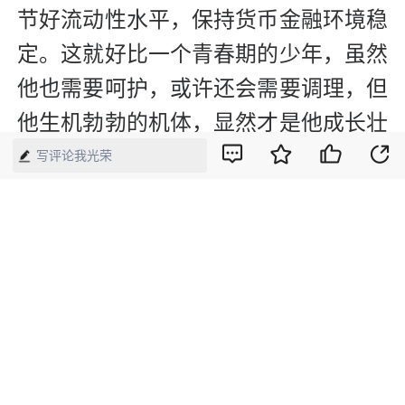
节好流动性水平，保持货币金融环境稳
定。这就好比一个青春期的少年，虽然
他也需要呵护，或许还会需要调理，但
他生机勃勃的机体，显然才是他成长壮
大最好的保障。
写评论我光荣
版权声明：本网所有内容，凡注明“来源：中国经济周刊-经济网”、
“来源：中国经济周刊”、“来源：经济网”及带有中国经济周刊
LOGO、水印的所有文字、图片和音视频资料，版权均属《中国经
济周刊》杂志社有限公司所有，任何媒体、网站或个人未经协议授
权不得转载、摘编、链接、转贴或以其他方式使用。已经协议授权
的，在下载、转载使用时必须注明“来源：中国经济周刊-经济网”、
“来源：中国经济周刊”、“来源：经济网”，不得改动标题及文字内
容，违者将依法追究责任。 凡本网注明“来源：XXX（非中国经济
周刊或经济网）”的文/图等稿件，均转载自其它媒体，转载目的在
于传递更多信息，并不代表本网赞同其观点和对其真实性负责。如
其他媒体、网站或个人转载使用，请与著作权人联系，并自负法律