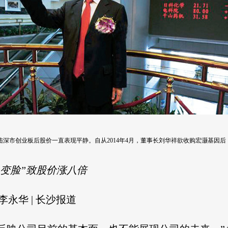
年登陆深市创业板后股价一直表现平静。自从2014年4月，董事长刘华祥欲收购宏灏基因后，
“变脸”致股价涨八倍
李永华 | 长沙报道