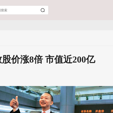
价涨8倍 市值近200亿